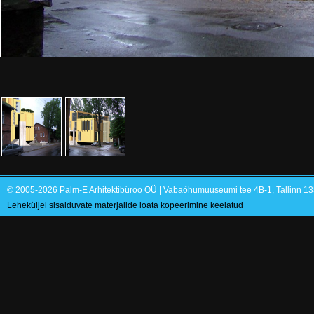
© 2005-2026 Palm-E Arhitektibüroo OÜ | Vabaõhumuuseumi tee 4B-1, Tallinn 135
Leheküljel sisalduvate materjalide loata kopeerimine keelatud