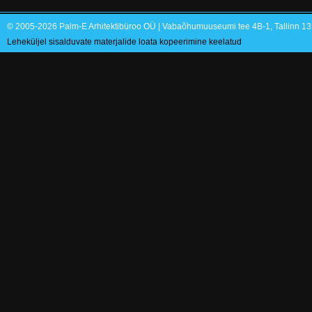
© 2005-2026 Palm-E Arhitektibüroo OÜ | Vabaõhumuuseumi tee 4B-1, Tallinn 135
Leheküljel sisalduvate materjalide loata kopeerimine keelatud