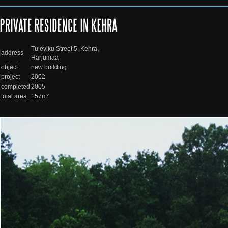
Tuleviku Street 5, Kehra,
address
Harjumaa
object
new building
project
2002
completed
2005
total area
157m²