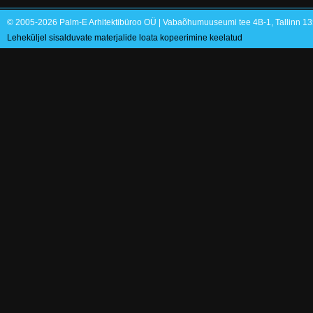
© 2005-2026 Palm-E Arhitektibüroo OÜ | Vabaõhumuuseumi tee 4B-1, Tallinn 135
Leheküljel sisalduvate materjalide loata kopeerimine keelatud