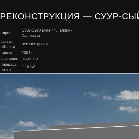
РЕКОНСТРУКЦИЯ — СУУР-СЫ
Суур-Сыйяамяе 44, Таллинн,
адрес
Харьюмаа
статус
реконструкция
объекта
проект
2004 г.
завершён
частично
площадь
1 101м²
нетто