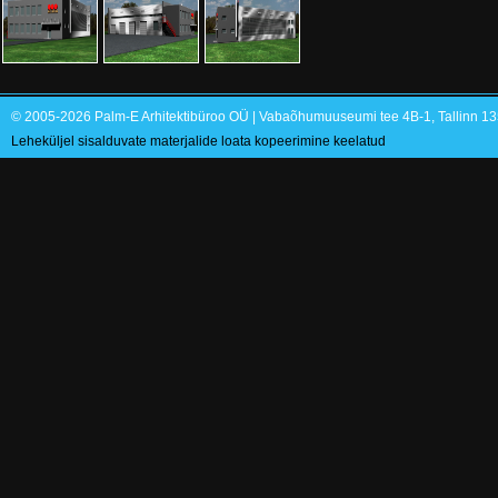
© 2005-2026 Palm-E Arhitektibüroo OÜ | Vabaõhumuuseumi tee 4B-1, Tallinn 135
Leheküljel sisalduvate materjalide loata kopeerimine keelatud