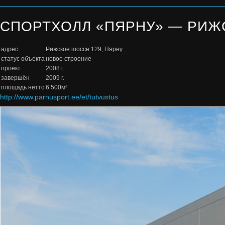
СПОРТХОЛЛ «ПЯРНУ» — РИЖ
адрес
Рижское шоссе 129, Пярну
статус объекта
новое строение
проект
2008 г.
завершён
2009 г.
площадь нетто
6 500м²
http://www.parnusport.ee/et/tutvustus