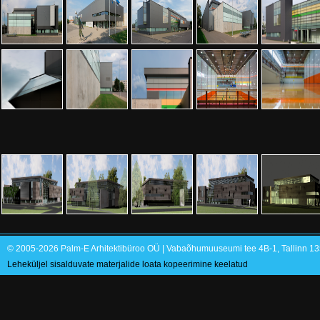
© 2005-2026 Palm-E Arhitektibüroo OÜ | Vabaõhumuuseumi tee 4B-1, Tallinn 135
Leheküljel sisalduvate materjalide loata kopeerimine keelatud