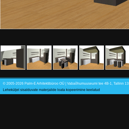
© 2005-2026 Palm-E Arhitektibüroo OÜ | Vabaõhumuuseumi tee 4B-1, Tallinn 135
Leheküljel sisalduvate materjalide loata kopeerimine keelatud