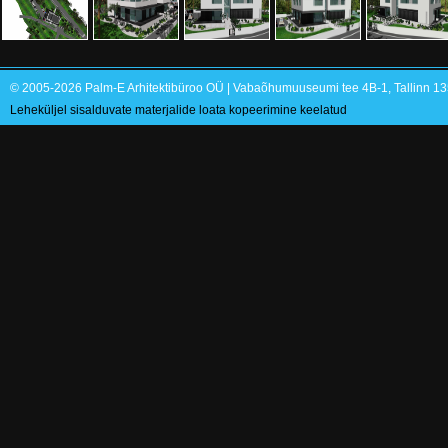
© 2005-2026 Palm-E Arhitektibüroo OÜ | Vabaõhumuuseumi tee 4B-1, Tallinn 135
Leheküljel sisalduvate materjalide loata kopeerimine keelatud