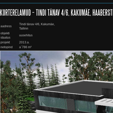
Tindi tänav 4/6, Kakumäe,
aadress
Tallinn
objekti
uusehitus
staatus
projekt
2013.a.
netopind
a`786 m²