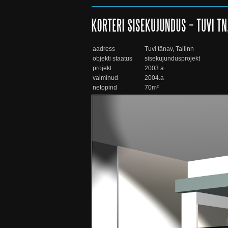
aadress
Tuvi tänav, Tallinn
objekti staatus
sisekujundusprojekt
projekt
2003.a.
valminud
2004.a
netopind
70m²