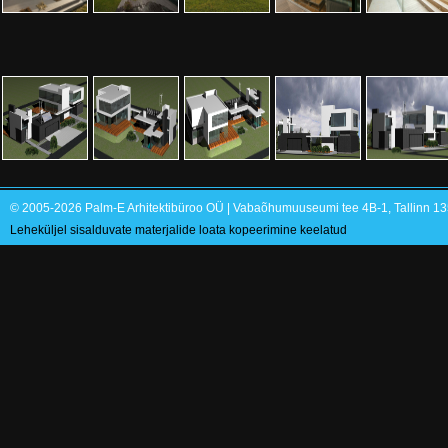
© 2005-2026 Palm-E Arhitektibüroo OÜ | Vabaõhumuuseumi tee 4B-1, Tallinn 135
Leheküljel sisalduvate materjalide loata kopeerimine keelatud