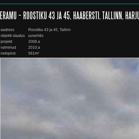
aadress
Roostiku 43 ja 45, Tallinn
objekti staatus
uusehitis
projekt
2008.a
valminud
2010.a
netopind
561m²