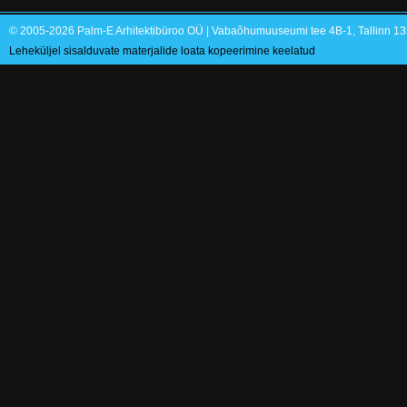
© 2005-2026 Palm-E Arhitektibüroo OÜ | Vabaõhumuuseumi tee 4B-1, Tallinn 135
Leheküljel sisalduvate materjalide loata kopeerimine keelatud