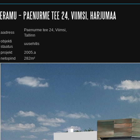
Paenurme tee 24, Viimsi,
aadress
Tallinn
objekti
uusehitis
staatus
projekt
2005.a
netopind
282m²