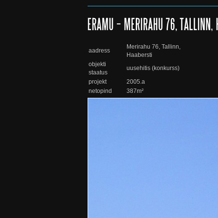
Merirahu 76, Tallinn,
aadress
Haabersti
objekti
uusehitis (konkurss)
staatus
projekt
2005.a
netopind
387m²