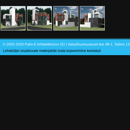
© 2005-2026 Palm-E Arhitektibüroo OÜ | Vabaõhumuuseumi tee 4B-1, Tallinn 135
Leheküljel sisalduvate materjalide loata kopeerimine keelatud