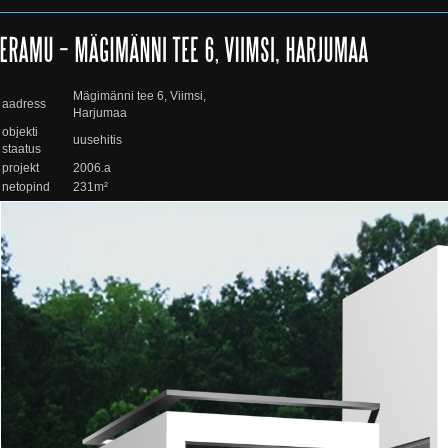
Mägimänni tee 6, Viimsi,
aadress
Harjumaa
objekti
uusehitis
staatus
projekt
2006.a
netopind
231m²