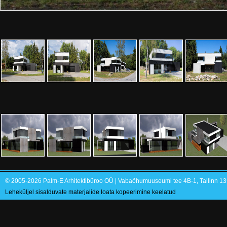
© 2005-2026 Palm-E Arhitektibüroo OÜ | Vabaõhumuuseumi tee 4B-1, Tallinn 135
Leheküljel sisalduvate materjalide loata kopeerimine keelatud