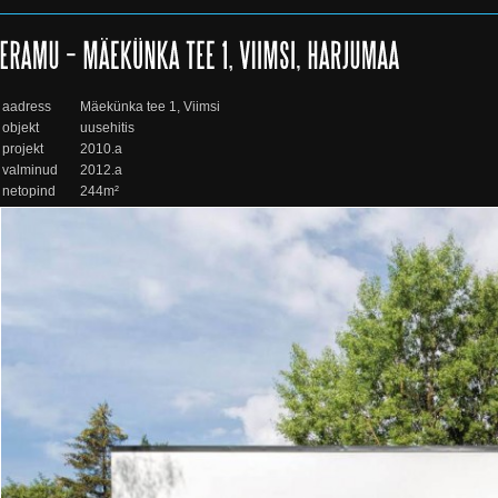
aadress
Mäekünka tee 1, Viimsi
objekt
uusehitis
projekt
2010.a
valminud
2012.a
netopind
244m²