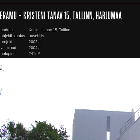
aadress
Kristeni tänav 15, Tallinn
objekti staatus
uusehitis
projekt
2003.a
valminud
2004.a
netopind
241m²