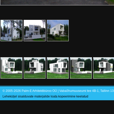
© 2005-2026 Palm-E Arhitektibüroo OÜ | Vabaõhumuuseumi tee 4B-1, Tallinn 135
Leheküljel sisalduvate materjalide loata kopeerimine keelatud