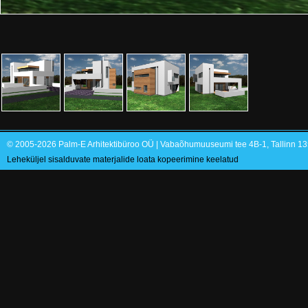
© 2005-2026 Palm-E Arhitektibüroo OÜ | Vabaõhumuuseumi tee 4B-1, Tallinn 135
Leheküljel sisalduvate materjalide loata kopeerimine keelatud