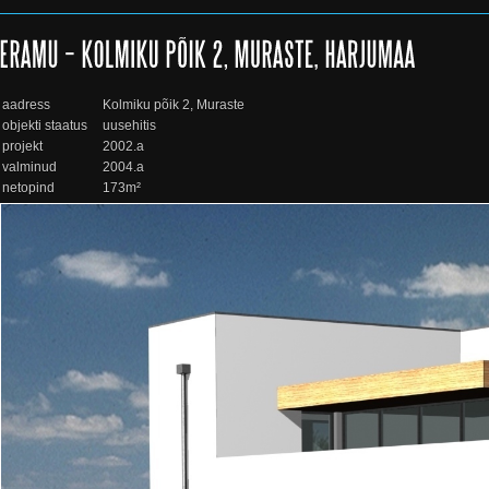
aadress
Kolmiku põik 2, Muraste
objekti staatus
uusehitis
projekt
2002.a
valminud
2004.a
netopind
173m²