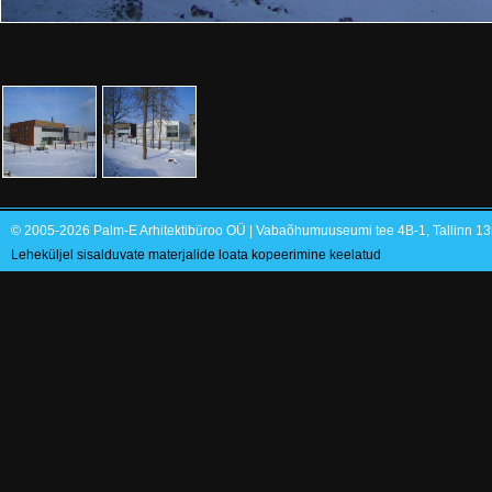
© 2005-2026 Palm-E Arhitektibüroo OÜ | Vabaõhumuuseumi tee 4B-1, Tallinn 135
Leheküljel sisalduvate materjalide loata kopeerimine keelatud