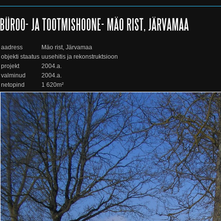
aadress
Mäo rist, Järvamaa
objekti staatus
uusehitis ja rekonstruktsioon
projekt
2004.a.
valminud
2004.a.
netopind
1 620m²