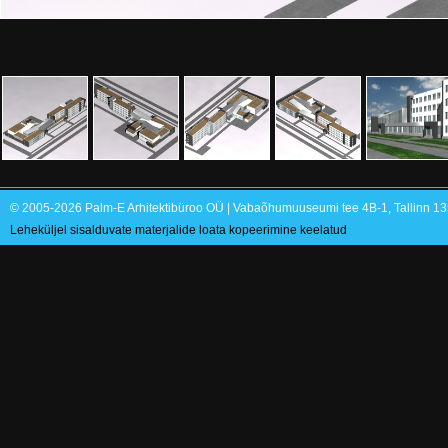
© 2005-2026 Palm-E Arhitektibüroo OÜ | Vabaõhumuuseumi tee 4B-1, Tallinn 135
Leheküljel sisalduvate materjalide loata kopeerimine keelatud