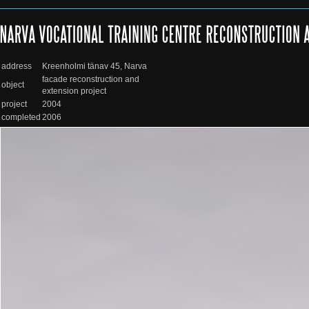
address
Kreenholmi tänav 45, Narva
facade reconstruction and
object
extension project
project
2004
completed
2006