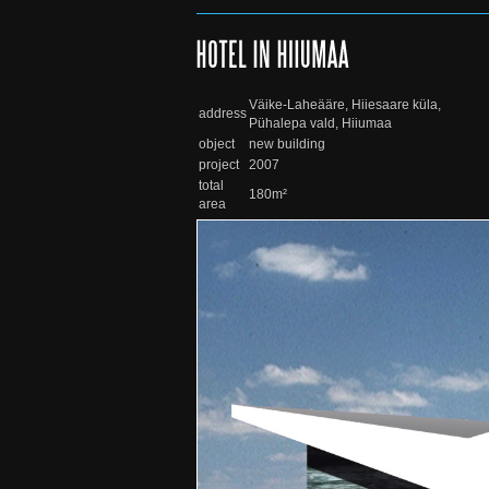
Väike-Laheääre, Hiiesaare küla,
address
Pühalepa vald, Hiiumaa
object
new building
project
2007
total
180m²
area