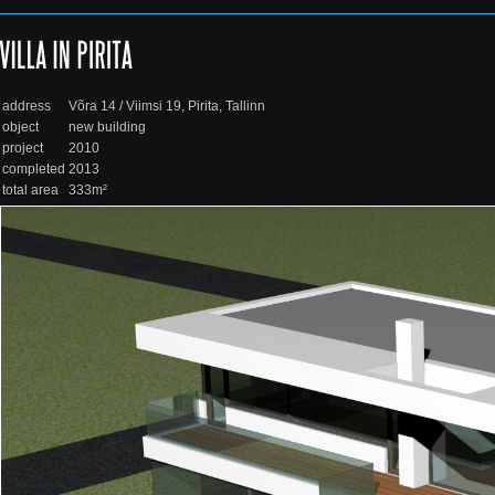
address
Võra 14 / Viimsi 19, Pirita, Tallinn
object
new building
project
2010
completed
2013
total area
333m²