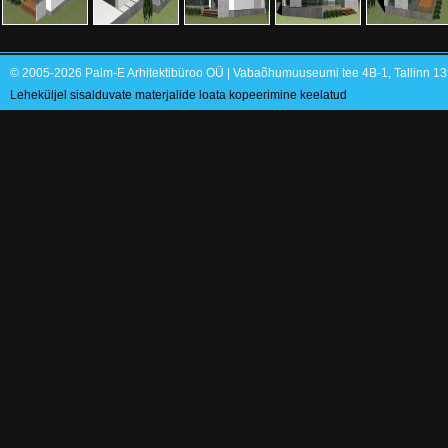
© 2005-2026 Palm-E Arhitektibüroo OÜ | Vabaõhumuuseumi tee 4B-1, Tallinn 135
Leheküljel sisalduvate materjalide loata kopeerimine keelatud