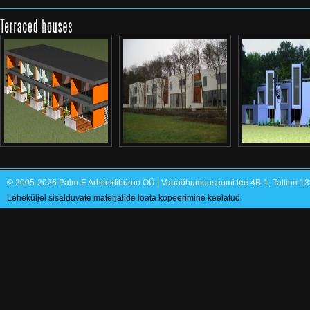
© 2005-2026 Palm-E Arhitektibüroo OÜ | Vabaõhumuuseumi tee 4B-1, Tallinn 135
Leheküljel sisalduvate materjalide loata kopeerimine keelatud