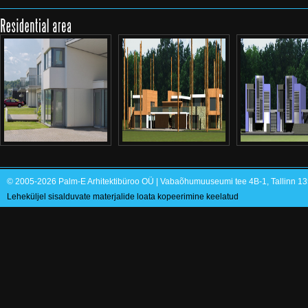
© 2005-2026 Palm-E Arhitektibüroo OÜ | Vabaõhumuuseumi tee 4B-1, Tallinn 135
Leheküljel sisalduvate materjalide loata kopeerimine keelatud