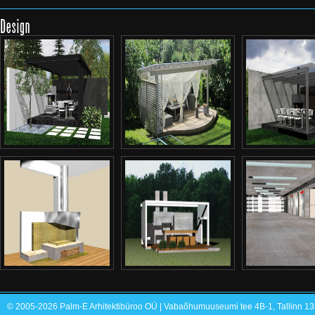
© 2005-2026 Palm-E Arhitektibüroo OÜ | Vabaõhumuuseumi tee 4B-1, Tallinn 135